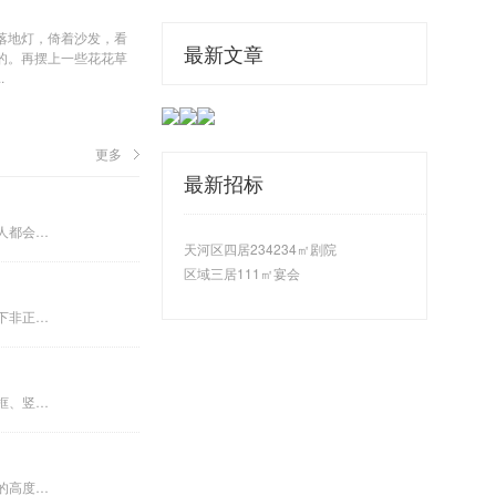
落地灯，倚着沙发，看
最新文章
的。再摆上一些花花草
.
更多
最新招标
买房子的时候如果有毛坯房可以选择，大部分人都会选择毛坯房，毛...
天河区四居234234㎡剧院
区域三居111㎡宴会
配有防盗锁，在一定时间内可以抵抗一定条件下非正常开启，具有一...
木护墙是一种屋内墙用护板，它由上、下水平框、竖直框、芯板和角...
地毯砖是从前一段时间被认为是时尚和实用性的高度，结合DIY配...