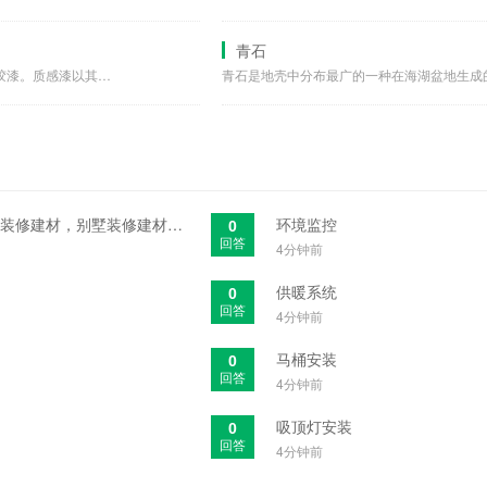
青石
质感漆就是可以做出质感效果的乳胶漆。质感漆以其变化无穷的立体...
比刨花板更为优秀的装修建材，别墅装修建材中的欧松板
环境监控
0
回答
4分钟前
供暖系统
0
回答
4分钟前
马桶安装
0
回答
4分钟前
吸顶灯安装
0
回答
4分钟前