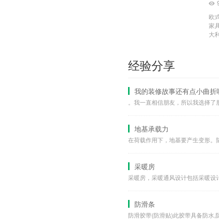
百科学堂
欧
装修小知识
家
大利
色彩搭配技巧
材料选购
经验分享
本地资讯
收房量房
我的装修故事还有点小曲折
前期准备
活动专题
竣工验收
地基承载力
施工阶段
材料选购
采暖房
设计阶段
经验分享
装修技巧
防滑条