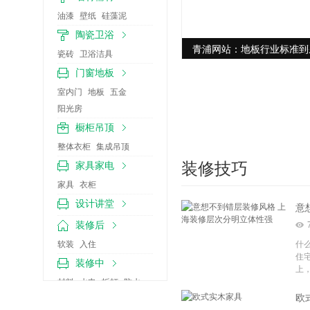
油漆
壁纸
硅藻泥
陶瓷卫浴
青浦网站：简约北欧风60
青浦网站：地板行业标准到
瓷砖
卫浴洁具
门窗地板
室内门
地板
五金
阳光房
橱柜吊顶
整体衣柜
集成吊顶
装修技巧
家具家电
家具
衣柜
设计讲堂
装修后
软装
入住
什
住
装修中
上，用
材料
水电
拆打
防水
欧
泥瓦
木工
油漆
竣工