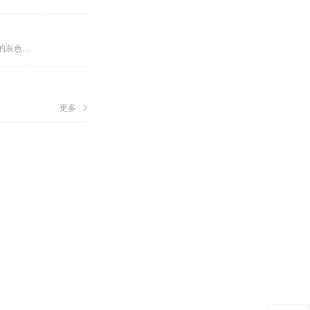
青石是地壳中分布最广的一种在海湖盆地生成的灰色或灰白色沉积岩...
更多
下载