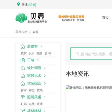
天津
[切换]
首页
问答
装修攻略
装修前
收房
设计
预算
合同
提问前请先搜索，
工装
设计潮流
本地资讯
家居风水
软装综合
窗帘
布艺
软装
照明采暖
灯饰
电线
暖通
墙材辅材