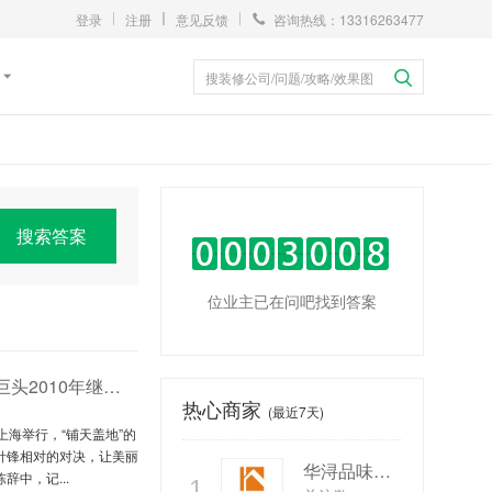
登录
注册
意见反馈
咨询热线：13316263477
搜装修公司/问题/攻略/效果图
搜索答案
位业主已在问吧找到答案
中国家居总裁论坛：家居巨头2010年继续扩张
热心商家
(最近7天)
上海举行，“铺天盖地”的
针锋相对的对决，让美丽
华浔品味装饰
中，记...
1