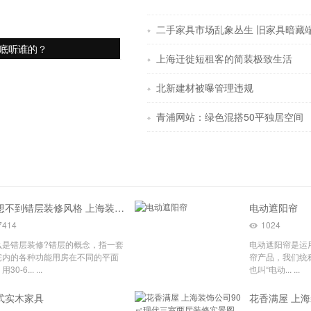
二手家具市场乱象丛生 旧家具暗藏
平小双层
底听谁的？
上海迁徙短租客的简装极致生活
北新建材被曝管理违规
青浦网站：绿色混搭50平独居空间
意想不到错层装修风格 上海装修层次分明立体性强
电动遮阳帘
7414
1024
么是错层装修?错层的概念，指一套
电动遮阳帘是运
宅内的各种功能用房在不同的平面
帘产品，我们统称
30-6... ...
也叫“电动... ...
式实木家具