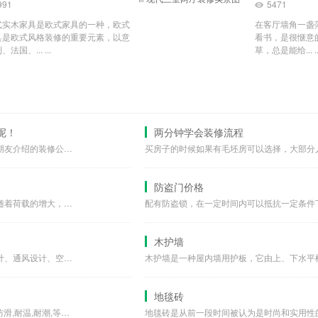
991
5471
式实木家具是欧式家具的一种，欧式
在客厅墙角一盏
具是欧式风格装修的重要元素，以意
看书，是很惬意
、法国、... ...
草，总是能给... ..
呢！
两分钟学会装修流程
。我一直相信朋友，所以我选择了朋友介绍的装修公司，而这个公司...
防盗门价格
在荷载作用下，地基要产生变形。随着荷载的增大，地基变形逐渐增...
木护墙
采暖房，采暖通风设计包括采暖设计、通风设计、空调设计、排烟设...
地毯砖
防滑胶带(防滑贴)此胶带具备防水,防滑,耐温,耐潮,等特点....