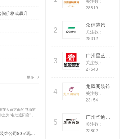
关注数：
28819
端倪价格或飙升
众信装饰
2
关注数：
28312
广州星艺装饰
3
关注数：
27543
更多
龙凤阁装饰
4
关注数：
23154
用在天窗方面的电动窗
之为“电动遮阳帘”，
广州华迪装饰
5
关注数：
22802
花香满屋 上海装饰公司90㎡现代三室两厅装修实景图