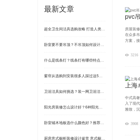
最新文章
pv
超全卫生间洁具选购攻略 打造人类高质量卫生间
房屋装修
在众多吊
方案，接
卧室要不要吊顶？不吊顶如何设计？5款卧室装修效果图
3216
什么是线条灯？线条灯有哪些特点？家居装修的4种应用
窗帘从选购到安装很多人踩过这5个大坑 窗帘选购注意事项
卫浴洁具如何挑选？装一网卫浴洁具选购注意事项
中式高奢
入了现代
阳光房装修怎么设计好？6种阳光房设计样式 帮你解决选择困
雅致，沉
卧室铺木地板选什么颜色好？推荐这3种颜色 温馨又时尚！
3908
厨房意式橱柜装修设计鉴赏 意式橱柜装修效果图