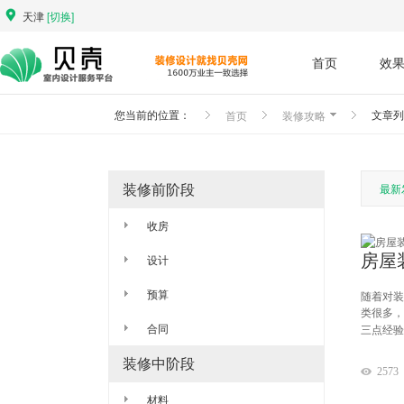
天津
[切换]
首页
效
首页
装修攻略
您当前的位置：
文章列
最新
装修前阶段
收房
房屋
设计
预算
随着对装
类很多，
合同
三点经验
装修中阶段
2573
材料