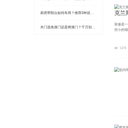
克兰
厨房带阳台如何布局？推荐3种设计方案 一种比一种高级！
装修是一
木门选免漆门还是烤漆门？千万别选错，否则花钱又难用！
些小的细
1478