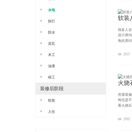
水电
软装
拆打
很多人在
防水
设计师沟
免此类问
泥瓦
木工
2837
油漆
竣工
火烧
装修后阶段
房屋装修
软装
饰也是不
看火烧石
入住
2992