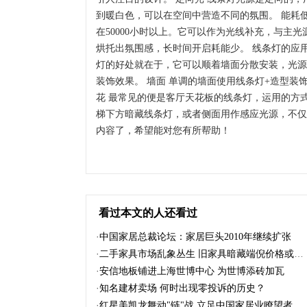
到暖白色，可以在空间中营造不同的氛围。 能耗低
在50000小时以上。它可以作为光线补充，与主
烘托出氛围感，长时间开启耗能少。 线条灯的应
灯的好处就在于，它可以顺着墙面分散安装，光源
装饰效果。 墙面 单调的墙面使用线条灯+造型装
花 最常见的便是客厅天花板的线条灯，运用的方式
梯下方暗藏线条灯，或者侧面用作感应光源，不仅
内容了，希望能对您有所帮助！
看过本文的人还看过
·
中国家居总裁论坛：家居巨头2010年继续扩张
·
二手家具市场乱象丛生 旧家具暗藏端倪价格或飙升
·
安信地板铺进上海世博中心 为世博添砖加瓦
·
知名建材卖场 何时出现零投诉的历史？
·
红星美凯龙舞动"链"战 立足中国家居业瞭望者