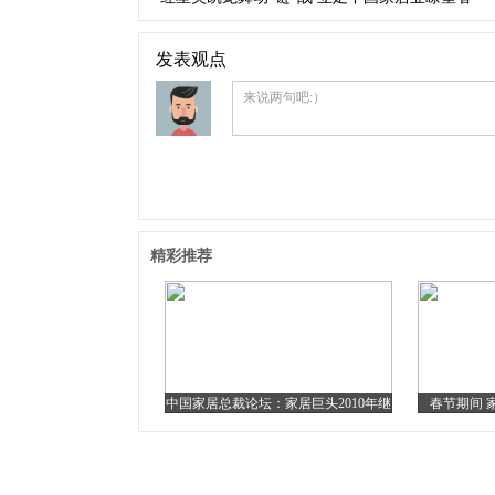
发表观点
来说两句吧:）
精彩推荐
中国家居总裁论坛：家居巨头2010年继
春节期间 
续扩张