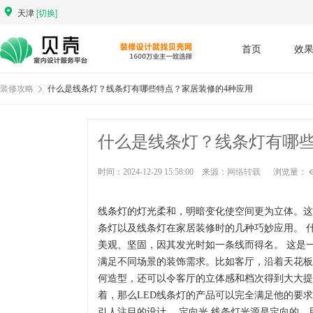
天津
[切换]
首页
效
装修攻略
什么是线条灯？线条灯有哪些特点？家居装修的4种应用
什么是线条灯？线条灯有哪些
时间：2024-12-29 15:58:00 来源：
网络转载
浏览量：
线条灯的灯光柔和，明暗变化使空间更为立体。这
条灯以及线条灯在家居装修时的几种巧妙应用。 
美观、坚固，因其发光时如一条线而得名。 这是
满足不同场景的装饰需求。比如客厅，沿着天花板
何造型，还可以令客厅的立体感和档次得到大大提升
着，那么LED线条灯的产品可以完全满足他的要
引人注目的设计。 定向光 线条灯光源是定向的，