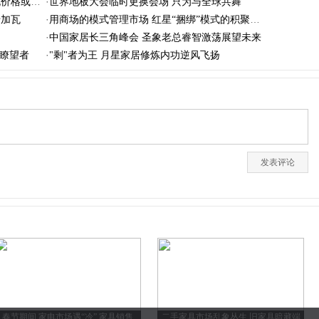
·
格或飙升
世界地板大会临时更换会场 只为与全球共舞
·
砖加瓦
用商场的模式管理市场 红星“捆绑”模式的积聚效应
·
？
中国家居长三角峰会 圣象老总睿智激荡展望未来
·
业瞭望者
"剩"者为王 月星家居修炼内功逆风飞扬
春节期间 家电市场遇“冷” 家具销售
二手家具市场乱象丛生 旧家具暗藏端