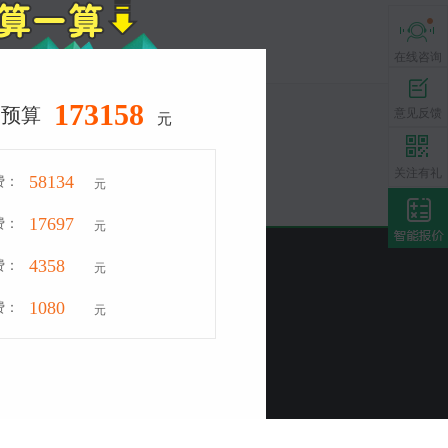
下载
下载
查看业主
查看业主
在线咨询
在线咨询
191014
修预算
意见反馈
意见反馈
元
友链合作
获1000
获1000
关注有礼
关注有礼
38060
费：
元
95162
费：
元
9405
费：
元
站联系。
3915
费：
元