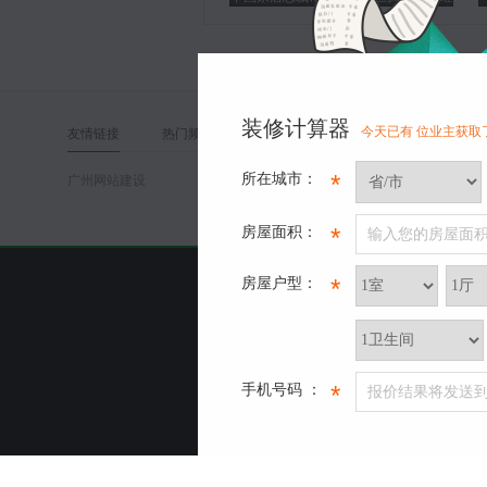
续扩张
装修计算器
今天已有
位业主获取
友情链接
热门频道
关于我们
*
所在城市：
广州网站建设
*
房屋面积：
输入您的房屋面
*
房屋户型：
免责声
*
手机号码 ：
报价结果将发送