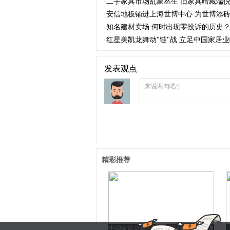
·
二手家具市场乱象丛生 旧家具暗藏端倪价
·
安信地板铺进上海世博中心 为世博添
·
知名建材卖场 何时出现零投诉的历史
·
红星美凯龙舞动"链"战 立足中国家居
发表观点
来说两句吧:）
精彩推荐
中国家居总裁论坛：家居巨头2010年继