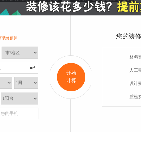
变“热”
倪价格或飙升
您的装
了装修预算
材料
m²
积
人工
开始
计算
关于我们
联系方式
常见问题
设计
明：本网站部分内容由用户自行上传，如权利人发现存在误传其作品情形，请及时与本
质检
Copyright @ 2021 All Right Reserved.
粤ICP备20037099号-2
到您的手机