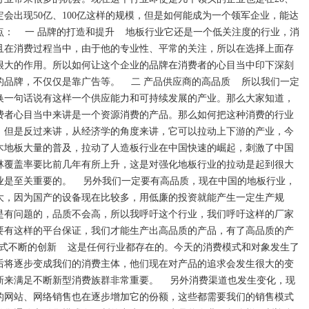
定会出现50亿、100亿这样的规模，但是如何能成为一个领军企业，能达
点： 一 品牌的打造和提升 地板行业它还是一个低关注度的行业，消
且在消费过程当中，由于他的专业性、平常的关注，所以在选择上面存
很大的作用。所以如何让这个企业的品牌在消费者的心目当中印下深刻
的品牌，不仅仅是靠广告等。 二 产品供应商的高品质 所以我们一定
换一句话说有这样一个供应能力和可持续发展的产业。那么大家知道，
费者心目当中来讲是一个资源消费的产品。那么如何把这种消费的行业
，但是反过来讲，从经济学的角度来讲，它可以拉动上下游的产业，今
木地板大量的普及，拉动了人造板行业在中国快速的崛起，刺激了中国
林覆盖率要比前几年有所上升，这是对强化地板行业的拉动是起到很大
业是至关重要的。 另外我们一定要有高品质，现在中国的地板行业，
大，因为国产的设备现在比较多，用低廉的投资就能产生一定生产规
是有问题的，品质不会高，所以我呼吁这个行业，我们呼吁这样的厂家
要有这样的平台保证，我们才能生产出高品质的产品，有了高品质的产
模式不断的创新 这是任何行业都存在的。今天的消费模式和对象发生了
0后将逐步变成我们的消费主体，他们现在对产品的追求会发生很大的变
新来满足不断新型消费族群非常重要。 另外消费渠道也发生变化，现
的网站、网络销售也在逐步增加它的份额，这些都需要我们的销售模式