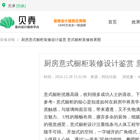
天津
[切换]
首页
效
装修攻略
厨房意式橱柜装修设计鉴赏 意式橱柜装修效果图
厨房意式橱柜装修设计鉴赏 
时间：2024-12-28 15:32:00 来源：
网络转载
浏览量：
意式橱柜优雅高级，收到很多成功人士的喜欢。下
参考~ 意式橱柜的核心是知道如何在厨房中将美
质触感，与玻璃饰面呈现，带来通透，又不失饱满
古魅力。 U性的顺畅布局，摒弃多余的装饰，细
的视觉感受，意式橱柜设计注重线条与人体工程学
随手可得。 开放式的空间，一字铺开的广角模式
上俘获人心外，通过“一变多”延伸功能性，餐吧