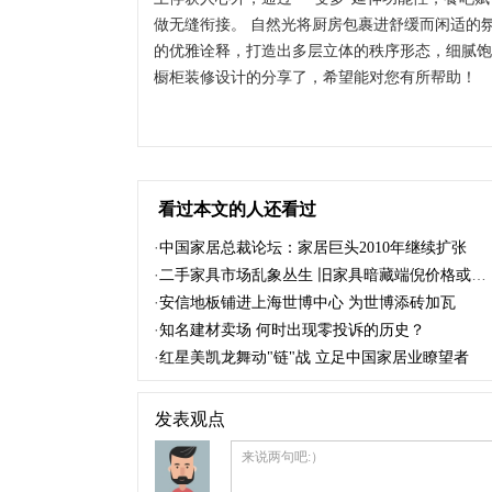
做无缝衔接。 自然光将厨房包裹进舒缓而闲适的
的优雅诠释，打造出多层立体的秩序形态，细腻饱
橱柜装修设计的分享了，希望能对您有所帮助！
看过本文的人还看过
·
中国家居总裁论坛：家居巨头2010年继续扩张
·
二手家具市场乱象丛生 旧家具暗藏端倪价格或飙升
·
安信地板铺进上海世博中心 为世博添砖加瓦
·
知名建材卖场 何时出现零投诉的历史？
·
红星美凯龙舞动"链"战 立足中国家居业瞭望者
发表观点
来说两句吧:）