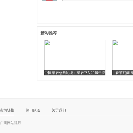
精彩推荐
中国家居总裁论坛：家居巨头2010年继
春节期间 
续扩张
友情链接
热门频道
关于我们
广州网站建设