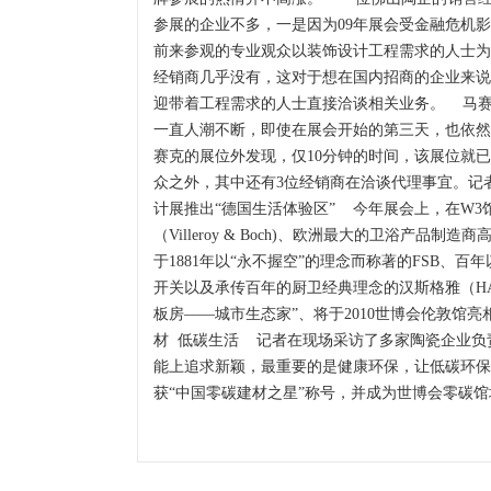
参展的企业不多，一是因为09年展会受金融危机
前来参观的专业观众以装饰设计工程需求的人士为主
经销商几乎没有，这对于想在国内招商的企业来说
迎带着工程需求的人士直接洽谈相关业务。 马赛
一直人潮不断，即使在展会开始的第三天，也依然
赛克的展位外发现，仅10分钟的时间，该展位就已
众之外，其中还有3位经销商在洽谈代理事宜。记
计展推出“德国生活体验区” 今年展会上，在W3
（Villeroy & Boch)、欧洲最大的卫浴产品制造
于1881年以“永不握空”的理念而称著的FSB、百
开关以及承传百年的厨卫经典理念的汉斯格雅（HA
板房——城市生态家”、将于2010世博会伦敦馆
材 低碳生活 记者在现场采访了多家陶瓷企业负
能上追求新颖，最重要的是健康环保，让低碳环保
获“中国零碳建材之星”称号，并成为世博会零碳