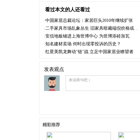
看过本文的人还看过
·
中国家居总裁论坛：家居巨头2010年继续扩张
·
二手家具市场乱象丛生 旧家具暗藏端倪价格或飙升
·
安信地板铺进上海世博中心 为世博添砖加瓦
·
知名建材卖场 何时出现零投诉的历史？
·
红星美凯龙舞动"链"战 立足中国家居业瞭望者
发表观点
来说两句吧:）
精彩推荐