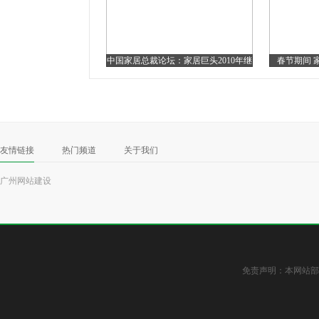
中国家居总裁论坛：家居巨头2010年继
春节期间 
续扩张
友情链接
热门频道
关于我们
广州网站建设
免责声明：本网站部