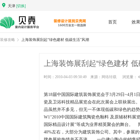
天津
[切换]
首页
效
装修攻略
上海装饰展刮起“绿色建材 低碳生活”风潮
上海装饰展刮起“绿色建材 低
时间：2010-04-03 09:50:49 来源：
网络转载
浏览量：
第18届中国国际建筑装饰展览会于3月29日~4
瓷及卫浴科技精品展览会在此次展会上联袂展出。
品虽然并不多见，但无一不体现低碳和绿色的趋势
W1“2010中国国际建筑陶瓷色釉料 及原辅材料展览
国际精品设计展”等成为业界精英聚会的舞台。 
40%左右，大部分为建筑装饰公司。其中，参展的
牌参展的热情并不高涨。 一位佛山陶企的销售